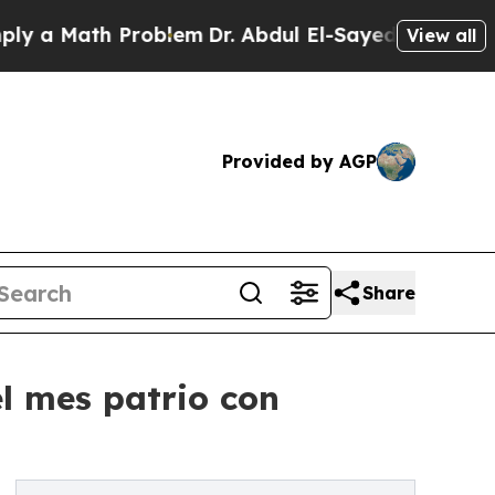
a Math Problem
Dr. Abdul El-Sayed on Historic Mic
View all
Provided by AGP
Share
l mes patrio con