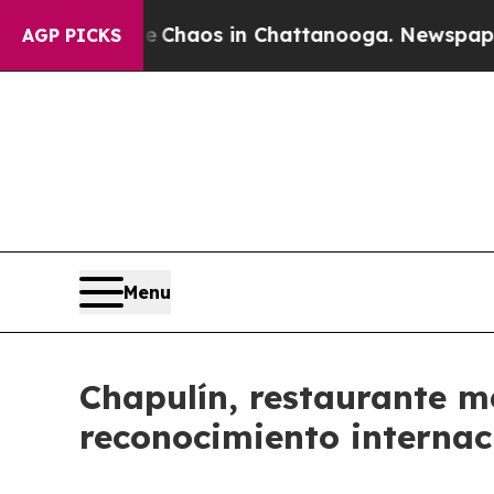
l Collapse
Chaos in Chattanooga. Newspaper Owne
AGP PICKS
Menu
Chapulín, restaurante m
reconocimiento internac