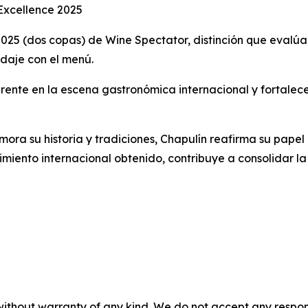
Excellence 2025
2025 (dos copas) de Wine Spectator, distinción que evalúa 
daje con el menú.
erente en la escena gastronómica internacional y fortalec
ora su historia y tradiciones, Chapulín reafirma su pape
cimiento internacional obtenido, contribuye a consolidar 
without warranty of any kind. We do not accept any responsib