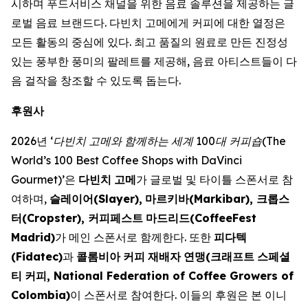
시하며 푸드서비스 채널을 위한 음료 솔루션을 제공하는 글
로벌 음료 브랜드다. 다빈치 고메에게 커피에 대한 열정은
모든 활동의 중심에 있다. 최고 품질의 원료로 만든 진정성
있는 풍부한 풍미의 팔레트를 제공해, 음료 아티스트들이 다
음 걸작을 창조할 수 있도록 돕는다. ​
후원사
2026년
‘
다빈치
고메와
함께하는
세계
100
대
커피숍
(The
World’s 100 Best Coffee Shops with DaVinci
Gourmet)’
은
다빈치
고메
가 글로벌 및 타이틀 스폰서로 참
여하며,
슬레이어
(Slayer),
마르키바
(Markibar),
크롭스
터
(Cropster),
커피페스트
마드리드
(CoffeeFest
Madrid)
가 메인 스폰서로 함께한다. 또한
피다텍
(Fidatec)
과
콜롬비아
커피
재배자
연맹
(
크래프트
스페셜
티
커피
, National Federation of Coffee Growers of
Colombia)
이 스폰서로 참여한다. 이들의 후원은 본 이니