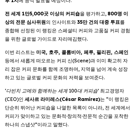
후
1
시
에 공식 발표될 예정이다.
전
세계
1
만
5,000
곳
이상의
커피숍
을 평가하고,
800
명
이
상의
전문
심사위원
의 인사이트와
35
만
건의
대중
투표
를
종합해 선정된 이 랭킹은 스페셜티 커피와 고품질 커피 경험
을 위한 글로벌 가이드로 자리매김했다.
이번 리스트는
미국
,
호주
,
콜롬비아
,
페루
,
필리핀
,
스페인
등에서 새롭게 떠오르는 커피 신(Scene)과 이미 확고히 자
리 잡은 커피 문화를 함께 조명하며, 지역을 넘어 계속 성장
하고 있는 글로벌 커피 문화의 저력을 보여준다.
‘
다빈치 고메와 함께하는 세계
100
대
커피숍
’
최고경영자
(CEO)인
세사르
라미레스
(César Ramírez)
는 “이 랭킹은
단순히 뛰어난 커피숍을 나열한 목록이 아니라, 전 세계에서
커피가 맞이하고 있는 문화적·창의적·전문적 순간을 포착한
하나의 스냅샷”이라고 말했다.