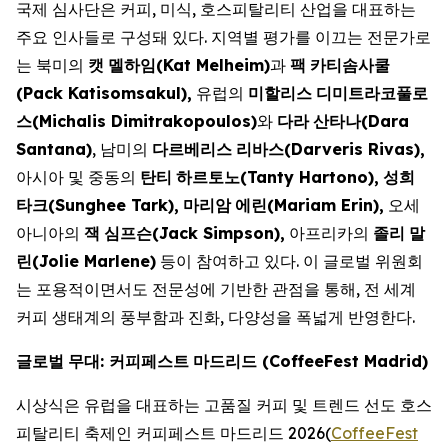
국제 심사단은 커피, 미식, 호스피탈리티 산업을 대표하는
주요 인사들로 구성돼 있다. 지역별 평가를 이끄는 전문가로
는 북미의
캣
멜하임
(Kat Melheim)
과
팩
카티솜사쿨
(Pack Katisomsakul),
유럽의
미할리스
디미트라코풀로
스
(Michalis Dimitrakopoulos)
와
다라
산타나
(Dara
Santana)
, 남미의
다르베리스
리바스
(Darveris Rivas),
아시아 및 중동의
탄티
하르토노
(Tanty Hartono),
성희
타크
(Sunghee Tark),
마리암
에린
(Mariam Erin),
오세
아니아의
잭
심프슨
(Jack Simpson),
아프리카의
졸리
말
린
(Jolie Marlene)
등이 참여하고 있다. 이 글로벌 위원회
는 포용적이면서도 전문성에 기반한 관점을 통해, 전 세계
커피 생태계의 풍부함과 진화, 다양성을 폭넓게 반영한다.
글로벌
무대
:
커피페스트
마드리드 (
CoffeeFest Madrid)
시상식은 유럽을 대표하는 고품질 커피 및 트렌드 선도 호스
피탈리티 축제인 커피페스트 마드리드 2026(
CoffeeFest