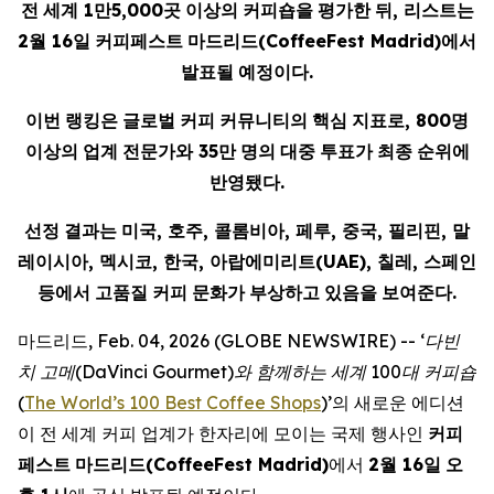
전
세계
1
만
5,000
곳
이상의
커피숍을
평가한
뒤
,
리스트는
2
월
16
일
커피페스트
마드리드
(CoffeeFest Madrid)
에서
발표될
예정이다
.
이번
랭킹은
글로벌
커피
커뮤니티의
핵심
지표로
, 800
명
이상의
업계
전문가와
35
만
명의
대중
투표가
최종
순위에
반영됐다
.
선정
결과는
미국
,
호주
,
콜롬비아
,
페루
,
중국
,
필리핀
,
말
레이시아
,
멕시코
,
한국
,
아랍에미리트
(UAE),
칠레
,
스페인
등에서
고품질
커피
문화가
부상하고
있음을
보여준다
.
마드리드, Feb. 04, 2026 (GLOBE NEWSWIRE) --
‘
다빈
치
고메
(DaVinci Gourmet)
와
함께하는
세계
100
대
커피숍
(
The World’s 100 Best Coffee Shops
)’의 새로운 에디션
이 전 세계 커피 업계가 한자리에 모이는 국제 행사인
커피
페스트
마드리드
(CoffeeFest Madrid)
에서
2
월
16
일
오